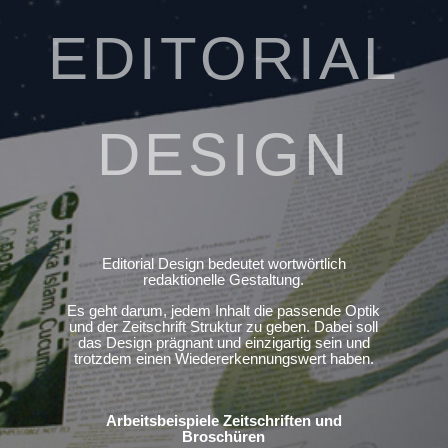
EDITORIAL
DESIGN
Editorial Design bedeutet wortwörtlich
redaktionelle Gestaltung.
Es geht darum, jedem Inhalt die passende Optik
und der Zeitschrift Struktur zu geben. Dabei soll
das Design prägnant und einzigartig sein und
trotzdem einen Wiedererkennungswert haben.
Arbeitsbeispiele Zeitschriften und
Broschüren